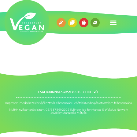
FACEBOOK
INSTAGRAM
YOUTUBE
HÍRLEVÉL
Impresszum
Adatkezelési tájékoztató
Felhasználási Feltételek
Médiaajánlat
Tartalom felhasználása
NMHH nyilvántartási szám: CE/6375-5/2025 | Minden jog fenntartva! © WakeUp Network
2025 by
Marczinka Mátyás