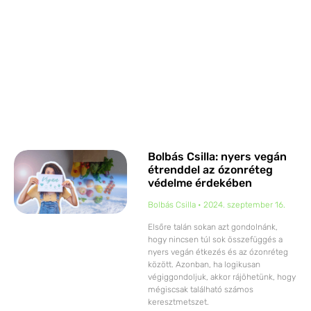
Bolbás Csilla: nyers vegán
étrenddel az ózonréteg
védelme érdekében
Bolbás Csilla
2024. szeptember 16.
Elsőre talán sokan azt gondolnánk,
hogy nincsen túl sok összefüggés a
nyers vegán étkezés és az ózonréteg
között. Azonban, ha logikusan
végiggondoljuk, akkor rájöhetünk, hogy
mégiscsak található számos
keresztmetszet.