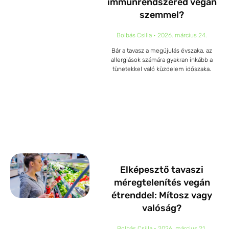
immunrendszered vegán
szemmel?
Bolbás Csilla
2026. március 24.
Bár a tavasz a megújulás évszaka, az
allergiások számára gyakran inkább a
tünetekkel való küzdelem időszaka.
Elképesztő tavaszi
méregtelenítés vegán
étrenddel: Mítosz vagy
valóság?
Bolbás Csilla
2026. március 21.