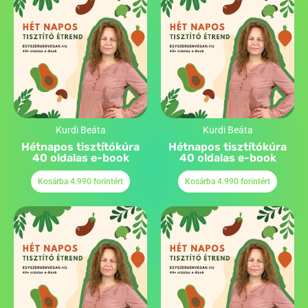
Kurdi Beáta
Kurdi Beáta
Hétnapos tisztítókúra
Hétnapos tisztítókúra
40 oldalas e-book
40 oldalas e-book
Kosárba 4.990 forintért
Kosárba 4.990 forintért