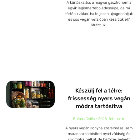
A kürtőskalács a magyar gasztronómia
egyik legismertebb édessége, de mi
történik akkor, ha teljesen újragondoljuk
és sós vegán verzióban készítjük el?
Mutatjuk!
Készülj fel a télre:
frissesség nyers vegán
módra tartósítva
Bolbás Csilla
2025. február 6.
A nyers vegán konyha szerelmesei sem
maradnak tartósított nyári zöldség és
gyümölcs nélkül, de befőzés helyett