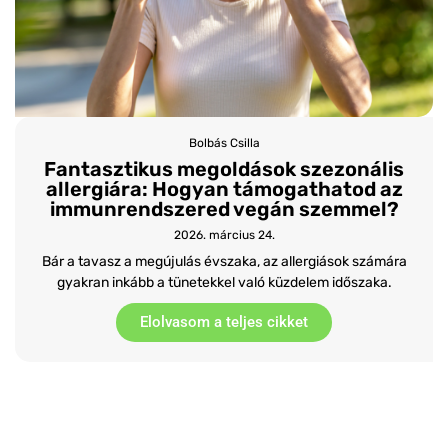
Bolbás Csilla
Fantasztikus megoldások szezonális
allergiára: Hogyan támogathatod az
immunrendszered vegán szemmel?
2026. március 24.
Bár a tavasz a megújulás évszaka, az allergiások számára
gyakran inkább a tünetekkel való küzdelem időszaka.
Elolvasom a teljes cikket