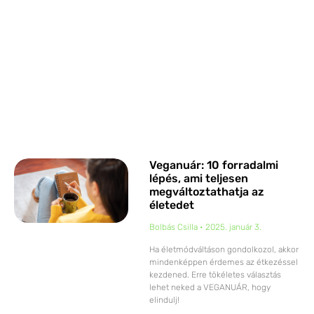
Veganuár: 10 forradalmi
lépés, ami teljesen
megváltoztathatja az
életedet
Bolbás Csilla
2025. január 3.
Ha életmódváltáson gondolkozol, akkor
mindenképpen érdemes az étkezéssel
kezdened. Erre tökéletes választás
lehet neked a VEGANUÁR, hogy
elindulj!