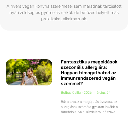
A nyers vegán konyha szerelmesei sem maradnak tartósított
nyári zöldség és gyümölcs nélkül, de befőzés helyett más
praktikákat alkalmaznak.
Fantasztikus megoldások
szezonális allergiára:
Hogyan támogathatod az
immunrendszered vegán
szemmel?
Bolbás Csilla
2026. március 24.
Bár a tavasz a megújulás évszaka, az
allergiások számára gyakran inkább a
tünetekkel való küzdelem időszaka.