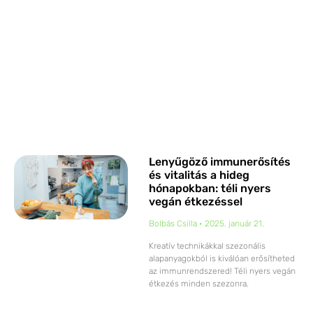
Lenyűgöző immunerősítés
és vitalitás a hideg
hónapokban: téli nyers
vegán étkezéssel
Bolbás Csilla
2025. január 21.
Kreatív technikákkal szezonális
alapanyagokból is kiválóan erősítheted
az immunrendszered! Téli nyers vegán
étkezés minden szezonra.