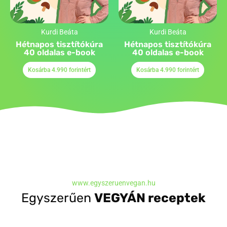
Kurdi Beáta
Kurdi Beáta
Hétnapos tisztítókúra
Hétnapos tisztítókúra
40 oldalas e-book
40 oldalas e-book
Kosárba 4.990 forintért
Kosárba 4.990 forintért
www.egyszeruenvegan.hu
Egyszerűen
VEGYÁN receptek