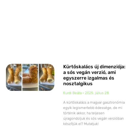
Kürtőskalács új dimenziója:
a sós vegán verzió, ami
egyszerre izgalmas és
nosztalgikus
Kurdi Beáta
2025. július 28.
A kürtőskalács a magyar gasztronómia
egyik legismertebb édessége, de mi
történik akkor, ha teljesen
újragondoljuk és sós vegán verzióban
készítjük el? Mutatjuk!