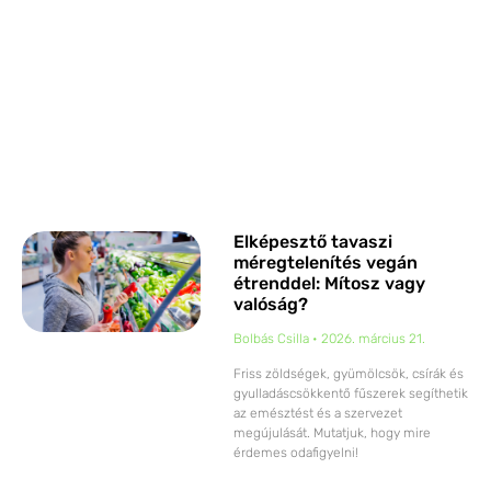
Elképesztő tavaszi
méregtelenítés vegán
étrenddel: Mítosz vagy
valóság?
Bolbás Csilla
2026. március 21.
Friss zöldségek, gyümölcsök, csírák és
gyulladáscsökkentő fűszerek segíthetik
az emésztést és a szervezet
megújulását. Mutatjuk, hogy mire
érdemes odafigyelni!