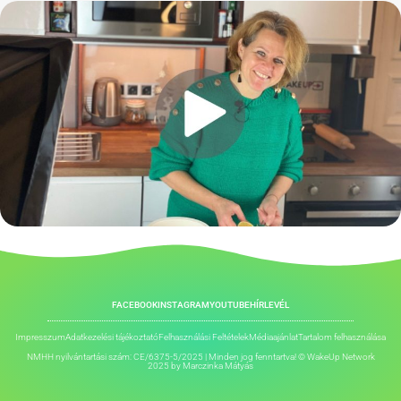
FACEBOOK
INSTAGRAM
YOUTUBE
HÍRLEVÉL
Impresszum
Adatkezelési tájékoztató
Felhasználási Feltételek
Médiaajánlat
Tartalom felhasználása
NMHH nyilvántartási szám: CE/6375-5/2025 | Minden jog fenntartva! © WakeUp Network
2025 by
Marczinka Mátyás