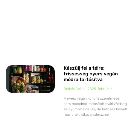
Készülj fel a télre:
frissesség nyers vegán
módra tartósítva
Bolbás Csilla
2025. február 6.
A nyers vegán konyha szerelmesei
sem maradnak tartósított nyári zöldség
és gyümölcs nélkül, de befőzés helyett
más praktikákat alkalmaznak.