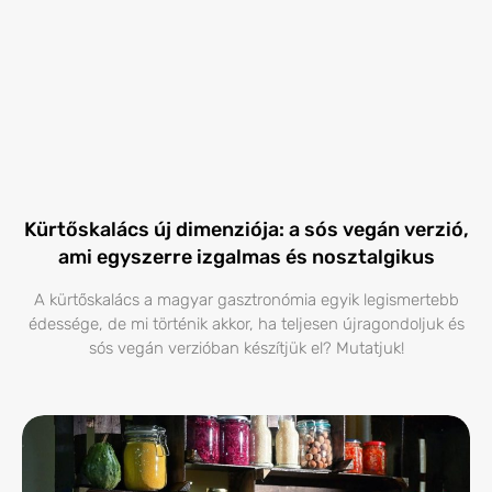
Kürtőskalács új dimenziója: a sós vegán verzió,
ami egyszerre izgalmas és nosztalgikus
A kürtőskalács a magyar gasztronómia egyik legismertebb
édessége, de mi történik akkor, ha teljesen újragondoljuk és
sós vegán verzióban készítjük el? Mutatjuk!