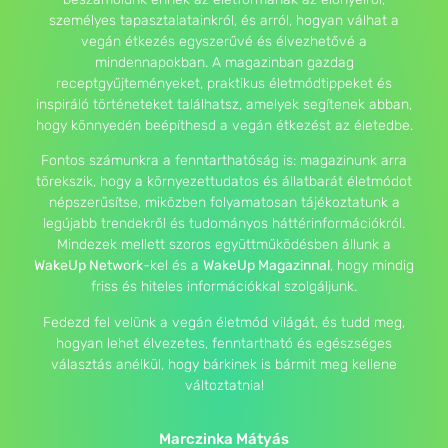
személyes tapasztalatainkról, és arról, hogyan válhat a
vegán étkezés egyszerűvé és élvezhetővé a
mindennapokban. A magazinban gazdag
receptgyűjteményeket, praktikus életmódtippeket és
inspiráló történeteket találhatsz, amelyek segítenek abban,
hogy könnyedén beépíthesd a vegán étkezést az életedbe.
Fontos számunkra a fenntarthatóság is: magazinunk arra
törekszik, hogy a környezettudatos és állatbarát életmódot
népszerűsítse, miközben folyamatosan tájékoztatunk a
legújabb trendekről és tudományos háttérinformációkról.
Mindezek mellett szoros együttműködésben állunk a
WakeUp Network
-kel és a
WakeUp Magazinnal
, hogy mindig
friss és hiteles információkkal szolgáljunk.
Fedezd fel velünk a vegán életmód világát, és tudd meg,
hogyan lehet élvezetes, fenntartható és egészséges
választás anélkül, hogy bárkinek is bármit meg kellene
változtatnia!
Marczinka Mátyás