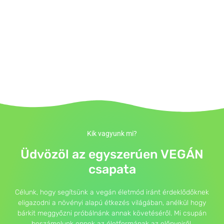
Kik vagyunk mi?
Üdvözöl az egyszerúen VEGÁN
csapata
Célunk, hogy segítsünk a vegán életmód iránt érdeklődőknek
eligazodni a növényi alapú étkezés világában, anélkül hogy
bárkit meggyőzni próbálnánk annak követéséről. Mi csupán
beszámolunk ennek az életformának az előnyeiről,