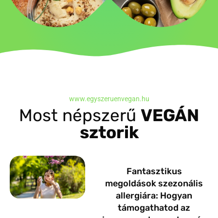
www.egyszeruenvegan.hu
Most népszerű
VEGÁN
sztorik
Fantasztikus
megoldások szezonális
allergiára: Hogyan
támogathatod az