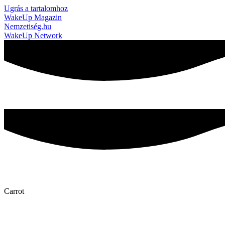
Ugrás a tartalomhoz
WakeUp Magazin
Nemzetiség.hu
WakeUp Network
Carrot